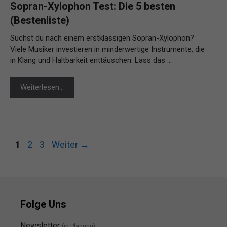
Sopran-Xylophon Test: Die 5 besten
(Bestenliste)
Suchst du nach einem erstklassigen Sopran-Xylophon?
Viele Musiker investieren in minderwertige Instrumente, die
in Klang und Haltbarkeit enttäuschen. Lass das …
Weiterlesen…
Seite
Seite
Seite
1
2
3
Weiter
→
Folge Uns
Newsletter
(in Planung)